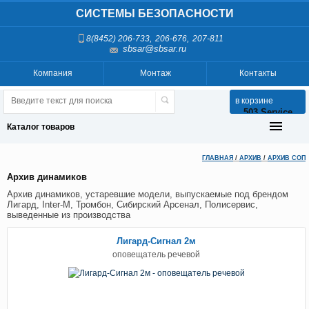
СИСТЕМЫ БЕЗОПАСНОСТИ
,
,
8(8452) 206-733
206-676
207-811
sbsar@sbsar.ru
Компания
Монтаж
Контакты
в корзине
503 Service
Temporarily
Каталог товаров
Unavailable
ГЛАВНАЯ
/
АРХИВ
/
АРХИВ СОП
nginx-
reuseport/1.21.1
Архив динамиков
Архив динамиков, устаревшие модели, выпускаемые под брендом
Лигард, Inter-M, Тромбон, Сибирский Арсенал, Полисервис,
выведенные из производства
Лигард-Сигнал 2м
оповещатель речевой