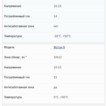
10-15
14
нет
-30°C..+50°C
Фотон-9
10x12
10-15
15
да
0°C..+50°C