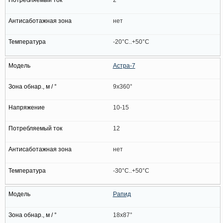
нет
-20°C..+50°C
Астра-7
9x360°
10-15
12
нет
-30°C..+50°C
Рапид
18x87°