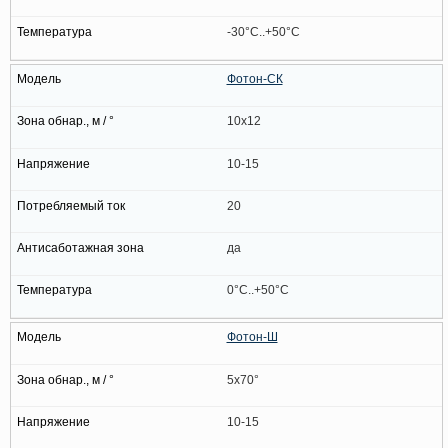
-30°C..+50°C
Фотон-СК
10x12
10-15
20
да
0°C..+50°C
Фотон-Ш
5x70°
10-15