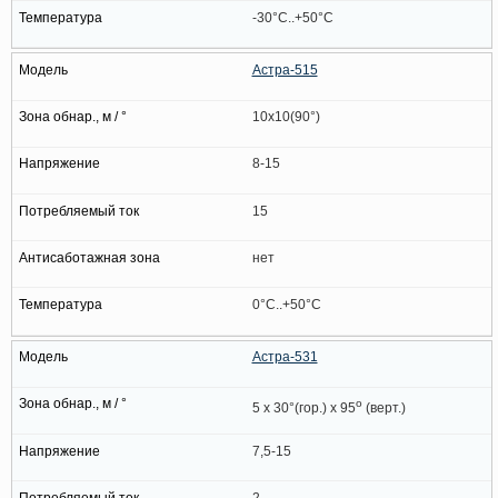
-30°C..+50°C
Астра-515
10x10(90°)
8-15
15
нет
0°C..+50°C
Астра-531
о
5 x 30°(гор.) x 95
(верт.)
7,5-15
2