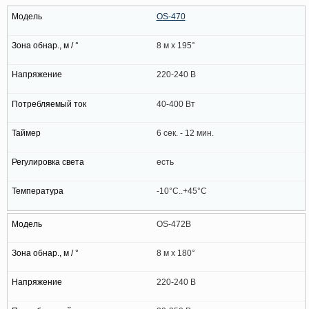
OS-470
8 м x 195°
220-240 В
40-400 Вт
6 сек. - 12 мин.
есть
-10°C..+45°C
OS-472B
8 м x 180°
220-240 В