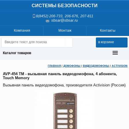
СИСТЕМЫ БЕЗОПАСНОСТИ
,
,
8(8452) 206-733
206-676
207-811
sbsar@sbsar.ru
Компания
Монтаж
Контакты
в корзине
Каталог товаров
ГЛАВНАЯ
/
ДОМОФОНЫ
/
ВИДЕОДОМОФОНЫ
/
ACTIVISION
AVP-454 TM - вызывная панель видеодомофона, 4 абонента,
Touch Memory
Вызывная панель видеодомофона, производителя Activision (Россия)