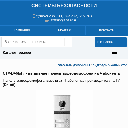
СИСТЕМЫ БЕЗОПАСНОСТИ
,
,
8(8452) 206-733
206-676
207-811
sbsar@sbsar.ru
Компания
Монтаж
Контакты
в корзине
Каталог товаров
ГЛАВНАЯ
/
ДОМОФОНЫ
/
ВИДЕОДОМОФОНЫ
/
CTV
CTV-D4Multi - вызывная панель видеодомофона на 4 абонента
Панель видеодомофона вызывная 4 абонента, производителя CTV
(Китай)