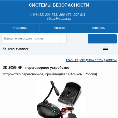
СИСТЕМЫ БЕЗОПАСНОСТИ
,
,
8(8452) 206-733
206-676
207-811
sbsar@sbsar.ru
Компания
Монтаж
Контакты
Каталог товаров
ГЛАВНАЯ
/
СРЕДСТВА СВЯЗИ
/
КОМКОМ
DD-205G HF - переговорное устройство
Устройство переговорное, производителя Комком (Россия)