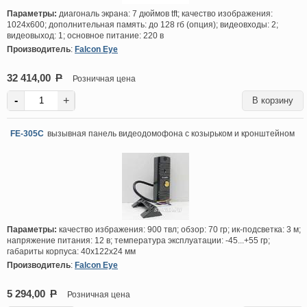
Параметры:
диагональ экрана: 7 дюймов tft; качество изображения:
1024х600; дополнительная память: до 128 гб (опция); видеовходы: 2;
видеовыход: 1; основное питание: 220 в
Производитель
:
Falcon Eye
32 414,00
P
Розничная цена
-
+
FE-305C
вызывная панель видеодомофона с козырьком и кронштейном
Параметры:
качество избражения: 900 твл; обзор: 70 гр; ик-подсветка: 3 м;
напряжение питания: 12 в; температура эксплуатации: -45...+55 гр;
габариты корпуса: 40х122х24 мм
Производитель
:
Falcon Eye
5 294,00
P
Розничная цена