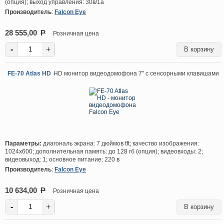
(опция); выход управления: 30в/1а
Производитель
:
Falcon Eye
28 555,00
P
Розничная цена
-
+
FE-70 Atlas HD
HD монитор видеодомофона 7″ с сенсорными клавишами
Параметры:
диагональ экрана: 7 дюймов tft; качество изображения:
1024х600; дополнительная память: до 128 гб (опция); видеовходы: 2;
видеовыход: 1; основное питание: 220 в
Производитель
:
Falcon Eye
10 634,00
P
Розничная цена
-
+