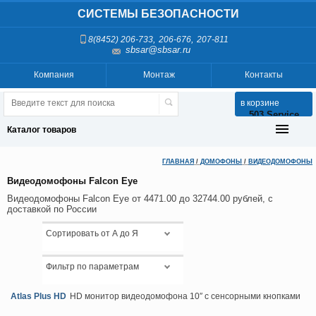
СИСТЕМЫ БЕЗОПАСНОСТИ
,
,
8(8452) 206-733
206-676
207-811
sbsar@sbsar.ru
Компания
Монтаж
Контакты
в корзине
503 Service
Temporarily
Каталог товаров
Unavailable
ГЛАВНАЯ
/
ДОМОФОНЫ
/
ВИДЕОДОМОФОНЫ
nginx-
reuseport/1.21.1
Видеодомофоны Falcon Eye
Видеодомофоны Falcon Eye от 4471.00 до 32744.00 рублей, с
доставкой по России
Сортировать от А до Я
Фильтр по параметрам
Atlas Plus HD
HD монитор видеодомофона 10″ с сенсорными кнопками