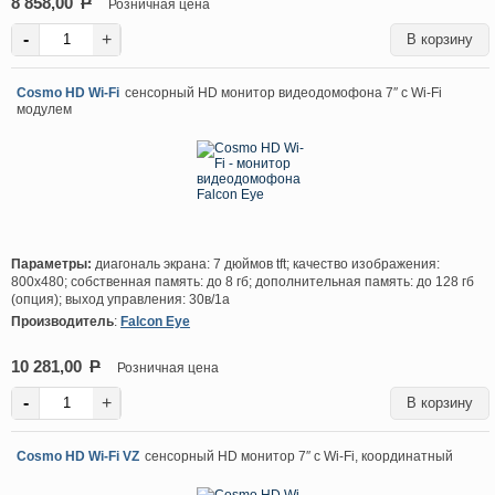
8 858,00
P
Розничная цена
-
+
Cosmo HD Wi-Fi
сенсорный HD монитор видеодомофона 7″ с Wi-Fi
модулем
Параметры:
диагональ экрана: 7 дюймов tft; качество изображения:
800х480; собственная память: до 8 гб; дополнительная память: до 128 гб
(опция); выход управления: 30в/1а
Производитель
:
Falcon Eye
10 281,00
P
Розничная цена
-
+
Cosmo HD Wi-Fi VZ
сенсорный HD монитор 7″ с Wi-Fi, координатный