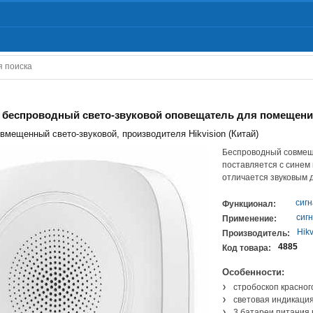
- беспроводный свето-звуковой оповещатель для помещен
мещенный свето-звуковой, производителя Hikvision (Китай)
Беспроводный совмещ
поставляется с синем
отличается звуковым д
сиг
Функционал:
сиг
Применение:
Hikv
Производитель:
4885
Код товара:
Особенности:
стробоскоп красног
световая индикация
3 батареи питания 