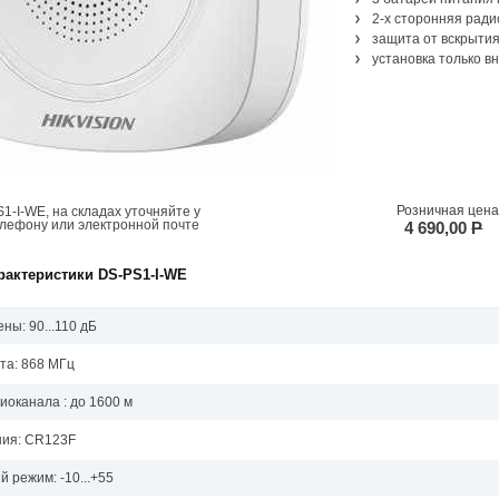
2-х сторонняя ради
защита от вскрытия
установка только 
Розничная цена
1-I-WE, на складах уточняйте у
елефону или электронной почте
4 690,00
P
рактеристики DS-PS1-I-WE
ны: 90...110 дБ
та: 868 МГц
иоканала : до 1600 м
ния: CR123F
 режим: -10...+55