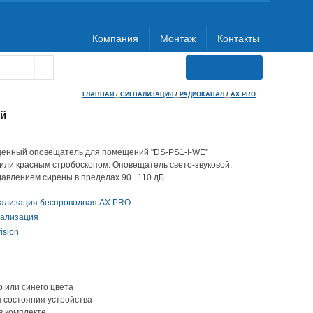
Компания
Монтаж
Контакты
ГЛАВНАЯ
/
СИГНАЛИЗАЦИЯ
/
РАДИОКАНАЛ
/
AX PRO
ий
енный оповещатель для помещений "DS-PS1-I-WE"
 или красным стробоскопом. Оповещатель свето-звуковой,
авлением сирены в пределах 90...110 дБ.
нализация беспроводная AX PRO
нализация
ision
о или синего цвета
 состояния устройства
в комплекте