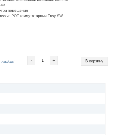
нка
нутри помещения
passive POE коммутаторами Easy-SW
-
+
 скидка!