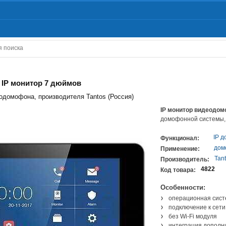
 IP монитор 7 дюймов
одомофона, производителя Tantos (Россия)
IP монитор видеодо
домофонной системы,
IP 
Функционал:
дом
Применение:
Tan
Производитель:
4822
Код товара:
Особенности:
операционная сист
подключение к сети 
без Wi-Fi модуля
интеграция дополн