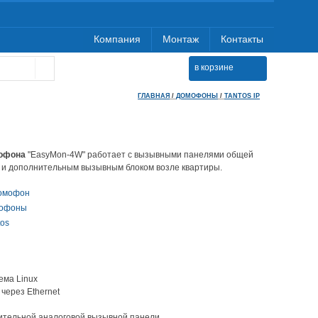
Компания
Монтаж
Контакты
в корзине
ГЛАВНАЯ
/
ДОМОФОНЫ
/
TANTOS IP
мофона
"EasyMon-4W" работает с вызывными панелями общей
 и дополнительным вызывным блоком возле квартиры.
домофон
офоны
tos
ема Linux
через Ethernet
ительной аналоговой вызывной панели