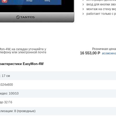
вход для кнопки зво
монтаж на стену в
работает только с 
Розничная цена
on-4W, на складах уточняйте у
елефону или электронной почте
16 553,00
P
возможна
арактеристики EasyMon-4W
: 17 см
1024х600
идео: 100/10
до 32 Гб
лизации: 8 (проводные)