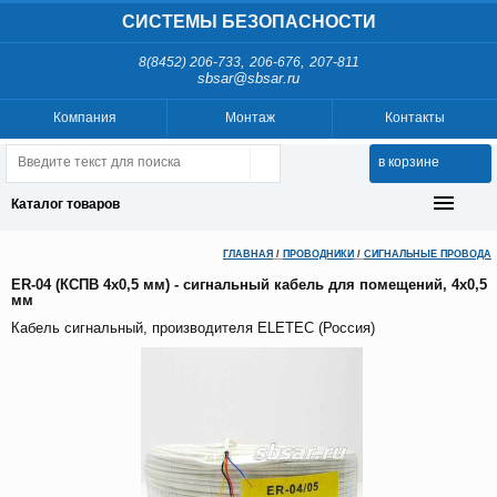
СИСТЕМЫ БЕЗОПАСНОСТИ
,
,
8(8452) 206-733
206-676
207-811
sbsar@sbsar.ru
Компания
Монтаж
Контакты
в корзине
Каталог товаров
ГЛАВНАЯ
/
ПРОВОДНИКИ
/
СИГНАЛЬНЫЕ ПРОВОДА
ER-04 (КСПВ 4х0,5 мм) - сигнальный кабель для помещений, 4х0,5
мм
Кабель сигнальный, производителя ELETEC (Россия)