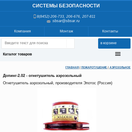
СИСТЕМЫ БЕЗОПАСНОСТИ
,
,
8(8452) 206-733
206-676
207-811
sbsar@sbsar.ru
Компания
Монтаж
Контакты
в корзине
Каталог товаров
ГЛАВНАЯ
/
ПОЖАРОТУШЕНИЕ
/
АЭРОЗОЛЬНОЕ
Допинг-2.02 - огнетушитель аэрозольный
Огнетушитель аэрозольный, производителя Эпотос (Россия)