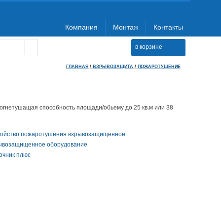
Компания
Монтаж
Контакты
в корзине
ГЛАВНАЯ
/
ВЗРЫВОЗАЩИТА
/
ПОЖАРОТУШЕНИЕ
- огнетушащая способность площади/обьему до 25 кв.м или 38
ройство пожаротушения взрывозащищенное
ывозащищенное оборудование
очник плюс