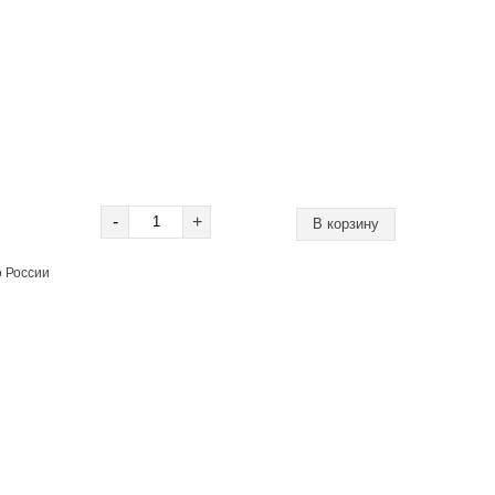
-
+
о России