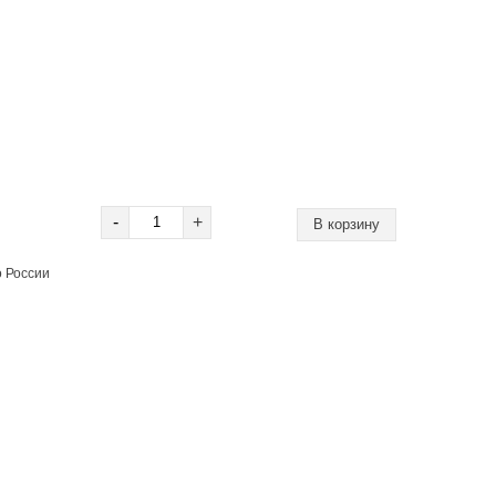
-
+
о России