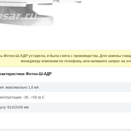
ь Фотон-Ш-АДР устарела, и была снята с производства. Для замены товар
менеджеру компании по телефону, или напишите запрос на эл
арактеристики Фотон-Ш-АДР
ия: максимально 1,6 мА
сплуатации: -30...+50 гр.С
уса: 91х52х56 мм