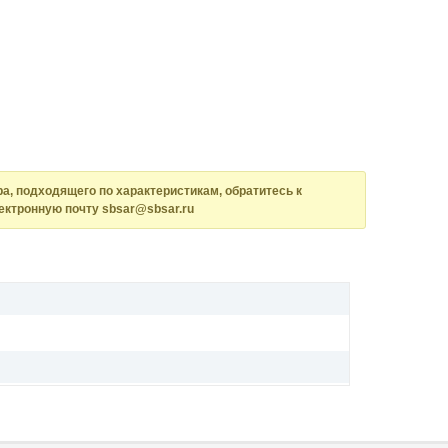
а, подходящего по характеристикам, обратитесь к
ектронную почту sbsar@sbsar.ru