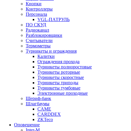
Кнопки
Контроллеры
Персонала
VGL-ПАТРУЛЬ
ПО СКУД
Радиоканал
Разблокировщики
Считыватели
Термометры
Турникеты и ограждения
Калитки
Ограждения прохода
Турникеты полноростовые
Турникеты роторные
Турникеты скоростные
Турникеты триподы
Турникеты тумбовые
Электронные проходные
Шериф-банк
Шлагбаумы
CAME
CARDDEX
ZKTeco
Оповещение
Inter-M