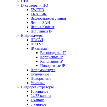
HDD
IP серверы и ПО
EWClID
TRASSIR
Видеосерверы Линия
Линия SAN
Линия Клиент
ПО Линия IP
Видеокамеры
HDCVI
HDTVI
IP камеры
Всепогодные IP
Корпусные IP
Купольные IP
Поворотные IP
В термокожухе
Купольные
Поворотные
Уличные
Видеорегистраторы
16 каналов
24/32 канала
4 канала
8 каналов