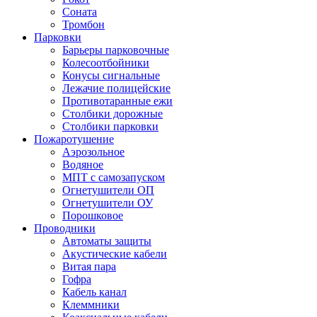
Соната
Тромбон
Парковки
Барьеры парковочные
Колесоотбойники
Конусы сигнальные
Лежачие полицейские
Противотаранные ежи
Столбики дорожные
Столбики парковки
Пожаротушение
Аэрозольное
Водяное
МПТ с самозапуском
Огнетушители ОП
Огнетушители ОУ
Порошковое
Проводники
Автоматы защиты
Акустические кабели
Витая пара
Гофра
Кабель канал
Клеммники