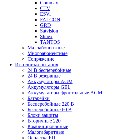
Commax
CTV
ESVi
FALCON
GRD
Satvision
Slinex
TANTOS
Малоабонентные
Многоабонентные
Сопряжение
Источники питания
24 В бесперебойные
24 В резервные
Аккумуляторы AGM
Аккумуляторы GEL
Аккумуляторы фронтальные AGM
Батарейки
Бесперебойные 220 В
Бесперебойные 60 В
Блоки защиты
Вторичные 220
Комбинированные
Малогабаритные
Оснастка БП