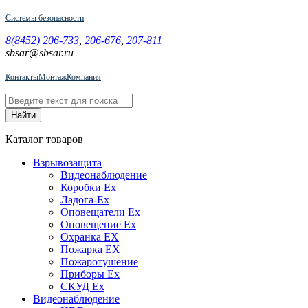
Системы безопасности
8(8452) 206-733
,
206-676
,
207-811
sbsar@sbsar.ru
Контакты
Монтаж
Компания
Каталог товаров
Взрывозащита
Видеонаблюдение
Коробки Ex
Ладога-Ex
Оповещатели Ex
Оповещение Ex
Охранка EX
Пожарка EX
Пожаротушение
Приборы Ex
СКУД Ex
Видеонаблюдение