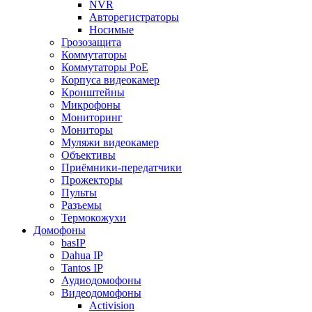
NVR
Авторегистраторы
Носимые
Грозозащита
Коммутаторы
Коммутаторы PoE
Корпуса видеокамер
Кронштейны
Микрофоны
Мониторинг
Мониторы
Муляжи видеокамер
Объективы
Приёмники-передатчики
Прожекторы
Пульты
Разъемы
Термокожухи
Домофоны
basIP
Dahua IP
Tantos IP
Аудиодомофоны
Видеодомофоны
Activision