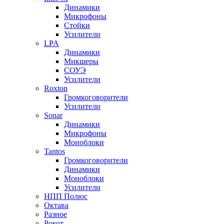
Динамики
Микрофоны
Стойки
Усилители
LPA
Динамики
Микшеры
СОУЭ
Усилители
Roxton
Громкоговорители
Усилители
Sonar
Динамики
Микрофоны
Моноблоки
Tantos
Громкоговорители
Динамики
Моноблоки
Усилители
НПП Полюс
Октава
Разное
Рокот