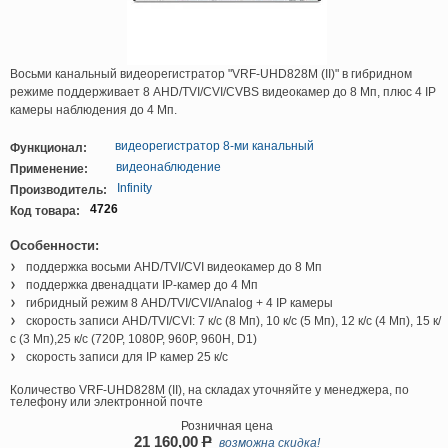
Восьми канальный видеорегистратор "VRF-UHD828M (II)" в гибридном
режиме поддерживает 8 AHD/TVI/CVI/CVBS видеокамер до 8 Мп, плюс 4 IP
камеры наблюдения до 4 Мп.
видеорегистратор 8-ми канальный
Функционал:
видеонаблюдение
Применение:
Infinity
Производитель:
4726
Код товара:
Особенности:
поддержка восьми AHD/TVI/CVI видеокамер до 8 Мп
поддержка двенадцати IP-камер до 4 Мп
гибридный режим 8 AHD/TVI/CVI/Analog + 4 IP камеры
скорость записи AHD/TVI/CVI: 7 к/с (8 Мп), 10 к/с (5 Мп), 12 к/с (4 Мп), 15 к/
с (3 Мп),25 к/с (720P, 1080P, 960P, 960H, D1)
скорость записи для IP камер 25 к/с
Количество VRF-UHD828M (II), на складах уточняйте у менеджера, по
телефону или электронной почте
Розничная цена
21 160,00
P
возможна скидка!