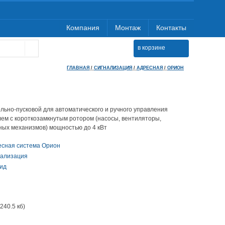
Компания
Монтаж
Контакты
в корзине
ГЛАВНАЯ
/
СИГНАЛИЗАЦИЯ
/
АДРЕСНАЯ
/
ОРИОН
льно-пусковой для автоматического и ручного управления
ем с короткозамкнутым ротором (насосы, вентиляторы,
ых механизмов) мощностью до 4 кВт
есная система Орион
нализация
ид
240.5 кб)