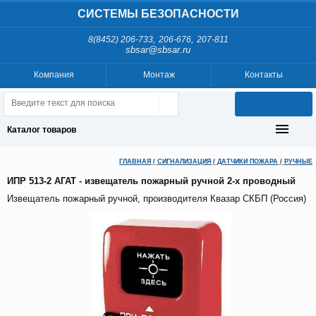
СИСТЕМЫ БЕЗОПАСНОСТИ
,
,
8(8452) 206-733
206-676
207-811
sbsar@sbsar.ru
Компания
Монтаж
Контакты
Каталог товаров
ГЛАВНАЯ
/
СИГНАЛИЗАЦИЯ
/
ДАТЧИКИ ПОЖАРА
/
РУЧНЫЕ
ИПР 513-2 АГАТ - извещатель пожарный ручной 2-х проводный
Извещатель пожарный ручной, производителя Квазар СКБП (Россия)