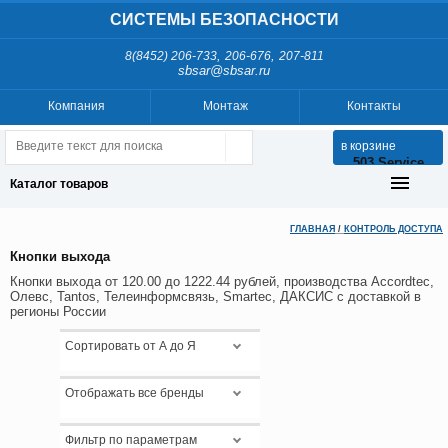
СИСТЕМЫ БЕЗОПАСНОСТИ
,
,
8(8452) 206-733
206-676
207-811
sbsar@sbsar.ru
Компания
Монтаж
Контакты
в корзине
503 Service
Temporarily
Каталог товаров
Unavailable
ГЛАВНАЯ
/
КОНТРОЛЬ ДОСТУПА
nginx-
reuseport/1.21.1
Кнопки выхода
Кнопки выхода от 120.00 до 1222.44 рублей, производства Accordtec,
Олевс, Tantos, Телеинформсвязь, Smartec, ДАКСИС с доставкой в
регионы России
Сортировать от А до Я
Отображать все бренды
Фильтр по параметрам