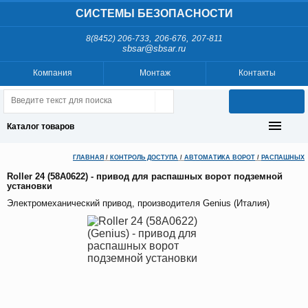
СИСТЕМЫ БЕЗОПАСНОСТИ
,
,
8(8452) 206-733
206-676
207-811
sbsar@sbsar.ru
Компания
Монтаж
Контакты
Каталог товаров
ГЛАВНАЯ
/
КОНТРОЛЬ ДОСТУПА
/
АВТОМАТИКА ВОРОТ
/
РАСПАШНЫХ
Roller 24 (58A0622) - привод для распашных ворот подземной
установки
Электромеханический привод, производителя Genius (Италия)