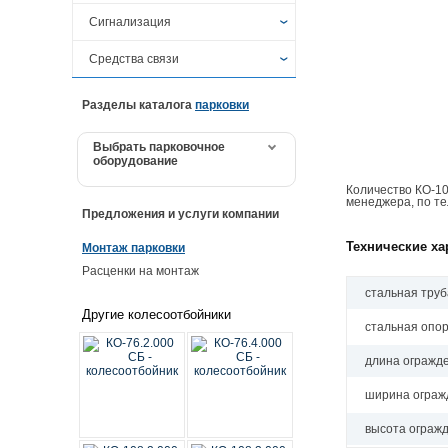
Приборы Ex
ПО Линия IP
Корпусные IP
Купольные
8 каналов
Корпуса видеокамер
Commax
Многоабонентные
Батарейки
Секционных
Биометрия
Стойки
Микшеры
Громкоговорители
Sonar
Конусы сигнальные
Водяное
Автоматы защиты
Сигнализация
СКУД Ex
Купольные IP
Поворотные
NVR
Кронштейны
CTV
Сопряжение
Бесперебойные 220 В
Детекторы
Усилители
СОУЭ
Усилители
Динамики
Tantos
Лежачие полицейские
МПТ с самозапуском
Акустические кабели
GSM
Средства связи
Поворотные IP
Уличные
Авторегистраторы
Микрофоны
ESVi
Бесперебойные 60 В
Детекторы арочные
Усилители
Микрофоны
Громкоговорители
НПП Полюс
Противотаранные ежи
Огнетушители ОП
Витая пара
Аварийная
SpRecord
Разделы каталога
парковки
Носимые
Мониторинг
FALCON
Блоки защиты
Детекторы ручные
Моноблоки
Динамики
Октава
Столбики дорожные
Огнетушители ОУ
Гофра
Адресная
Stelberry
Выбрать парковочное
оборудование
Мониторы
GRD
Вторичные 220
Доводчики
Моноблоки
Разное
Столбики парковки
Порошковое
Кабель канал
Астра-А
Датчики охраны
Вызов медика
Количество КО-10
менеджера, по т
Муляжи видеокамер
Satvision
Комбинированные
Замки
Усилители
Рокот
Клеммники
ВС-ВЕКТОР-АП
Гюрза
Датчики пожара
Комком
Предложения и услуги компании
Объективы
Slinex
Малогабаритные
Защелки
Картоприемники
Соната
Коаксиальные кабели
Лавина
ИК внутренние
Дымовые
Каммутация
Подавители
Технические ха
Монтаж парковки
Расценки на монтаж
Приёмники-передатчики
TANTOS
Оснастка БП
Фиксаторы
Карты, ключи
Тромбон
Коммутация
Ладога-А
ИК уличные
Пламени
Оповещатели
Сommax
стальная труб
Другие колесоотбойники
Прожекторы
Отсеки под АКБ
Электромагнитные
Кнопки
Крепеж
Орион
Инерционные
Ручные
Комбинированные
Передатчики
стальная опор
Пульты
Преобразователи
Электромеханические
Контроллеры
Микрофонные кабели
Ресурс
Кронштейны
Тепловые
Сирены
Приборы
длина огражде
Разъемы
Резервные 12 В
Электронные
Персонала
Сигнальные провода
Рубеж-R3
Поверхностные
Строблампы
Радиоканал
ширина огражд
Термокожухи
Стабилизаторы
VGL-ПАТРУЛЬ
ПО СКУД
Силовые кабели
Юнитроник
Радиоволновые
Табло
AX PRO
Светильники
высота огражд