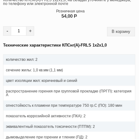
Количество КПСнг(А)-FRLS 1х2х1,0, на складах уточняйте у менеджера,
по телефону или электронной почте
Розничная цена
54,00
P
-
+
Технические характеристики КПСнг(А)-FRLS 1х2х1,0
количество жил: 2
сечение жилы: 1,0 кв.мм (1,1 мм)
цвет изоляции жил: коричневый и синий
распространение горения при групповой прокладке (ПРГП): категория
А
огнестойкость к пламени при температуре 750 гр.С (ПО): 180 мин
показатель коррозийной активности (ПКА): 2
эквивалентный показатель токсичности (ПТПМ): 2
дымовыделение при горении и тлении (ПД): 2