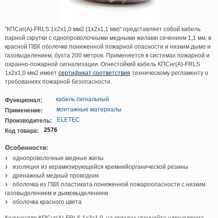
"КПСнг(А)-FRLS 1х2х1,0 мм2 (1x2x1,1 мм)" представляет собой кабель
парной скрутки с однопроволочными медными жилами сечением 1,1 мм, в
красной ПВХ оболочке пониженной пожарной опасности и низким дымо и
газовыделением, бухта 200 метров. Применяется в системах пожарной и
охранно-пожарной сигнализации. Огнестойкий кабель КПСнг(А)-FRLS
1х2х1,0 мм2 имеет
сертификат соответствия
техническому регламенту о
требованиях пожарной безопасности.
кабель сигнальный
Функционал:
монтажные материалы
Применение:
ELETEC
Производитель:
2576
Код товара:
Особенности:
однопроволочные медные жилы
изоляция из керамизирующейся кремнийорганической резины
дренажный медный проводник
оболочка из ПВХ пластиката пониженной пожароопасности с низким
газовыделением и дымовыделением
оболочка красного цвета