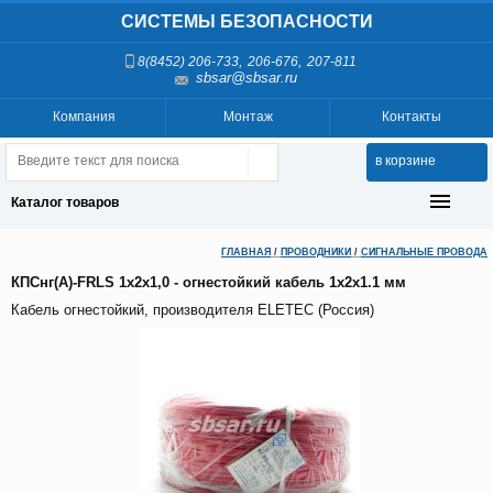
СИСТЕМЫ БЕЗОПАСНОСТИ
,
,
8(8452) 206-733
206-676
207-811
sbsar@sbsar.ru
Компания
Монтаж
Контакты
в корзине
Каталог товаров
ГЛАВНАЯ
/
ПРОВОДНИКИ
/
СИГНАЛЬНЫЕ ПРОВОДА
КПСнг(А)-FRLS 1х2х1,0 - огнестойкий кабель 1x2x1.1 мм
Кабель огнестойкий, производителя ELETEC (Россия)