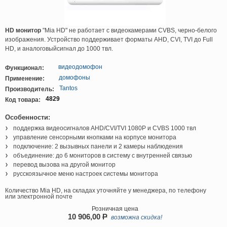
HD монитор
"Mia HD" не работает с видеокамерами CVBS, черно-белого
изображения. Устройство поддерживает форматы AHD, CVI, TVI до Full
HD, и аналоговыйсигнал до 1000 твл.
видеодомофон
Функционал:
домофоны
Применение:
Tantos
Производитель:
4829
Код товара:
Особенности:
поддержка видеосигналов AHD/CVI/TVI 1080P и CVBS 1000 твл
управление сенсорными кнопками на корпусе монитора
подключение: 2 вызывных панели и 2 камеры наблюдения
объединение: до 6 мониторов в систему с внутренней связью
перевод вызова на другой монитор
русскоязычное меню настроек системы монитора
Количество Mia HD, на складах уточняйте у менеджера, по телефону
или электронной почте
Розничная цена
10 906,00
P
возможна скидка!