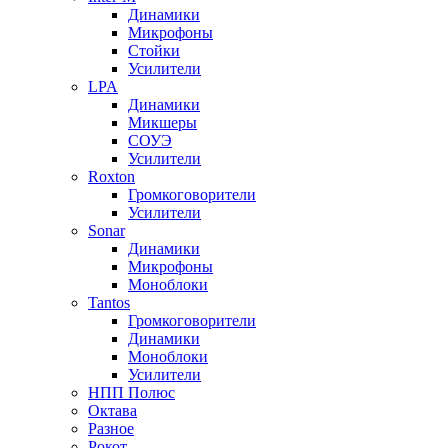
Динамики
Микрофоны
Стойки
Усилители
LPA
Динамики
Микшеры
СОУЭ
Усилители
Roxton
Громкоговорители
Усилители
Sonar
Динамики
Микрофоны
Моноблоки
Tantos
Громкоговорители
Динамики
Моноблоки
Усилители
НПП Полюс
Октава
Разное
Рокот