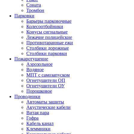
Соната
Тромбон
Парковки
Барьеры парковочные
Колесоотбойники
Конусы сигнальные
Лежачие полицейские
Противотаранные ежи
Столбики дорожные
Столбики парковки
Пожаротушение
Аэрозольное
Водяное
МПТ с самозапуском
Огнетушители ОП
Огнетушители ОУ
Порошковое
Проводники
Автоматы защиты
Акустические кабели
Витая пара
Гофра
Кабель канал
Клеммники