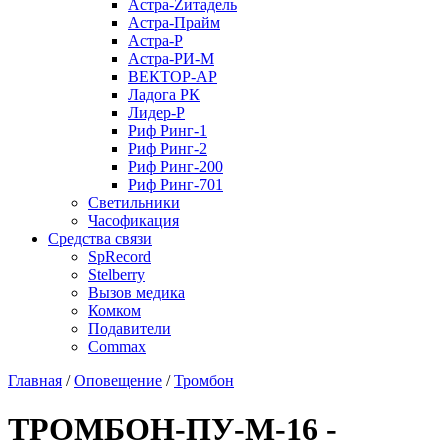
Астра-Zитадель
Астра-Прайм
Астра-Р
Астра-РИ-М
ВЕКТОР-АР
Ладога РК
Лидер-Р
Риф Ринг-1
Риф Ринг-2
Риф Ринг-200
Риф Ринг-701
Светильники
Часофикация
Средства связи
SpRecord
Stelberry
Вызов медика
Комком
Подавители
Сommax
Главная
/
Оповещение
/
Тромбон
ТРОМБОН-ПУ-М-16 -