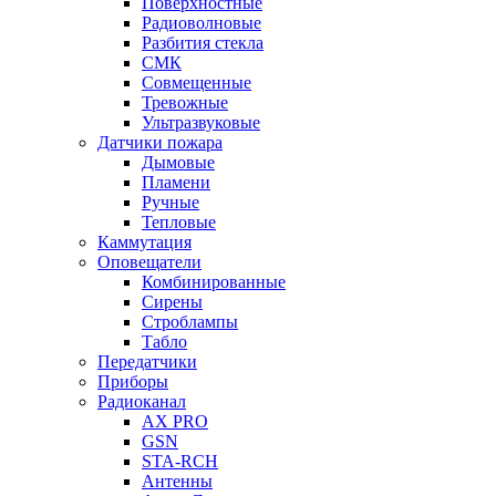
Поверхностные
Радиоволновые
Разбития стекла
СМК
Совмещенные
Тревожные
Ультразвуковые
Датчики пожара
Дымовые
Пламени
Ручные
Тепловые
Каммутация
Оповещатели
Комбинированные
Сирены
Строблампы
Табло
Передатчики
Приборы
Радиоканал
AX PRO
GSN
STA-RCH
Антенны