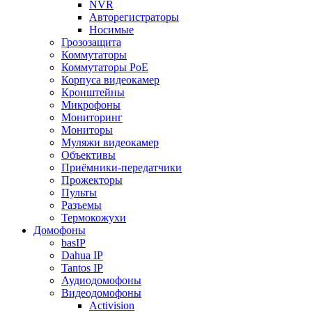
NVR
Авторегистраторы
Носимые
Грозозащита
Коммутаторы
Коммутаторы PoE
Корпуса видеокамер
Кронштейны
Микрофоны
Мониторинг
Мониторы
Муляжи видеокамер
Объективы
Приёмники-передатчики
Прожекторы
Пульты
Разъемы
Термокожухи
Домофоны
basIP
Dahua IP
Tantos IP
Аудиодомофоны
Видеодомофоны
Activision