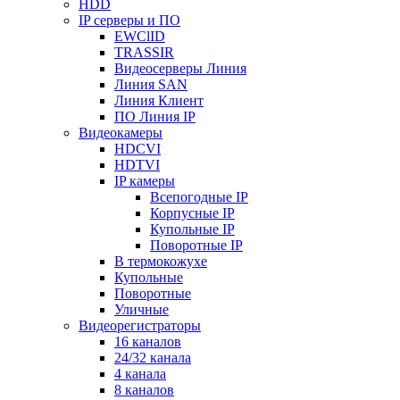
HDD
IP серверы и ПО
EWClID
TRASSIR
Видеосерверы Линия
Линия SAN
Линия Клиент
ПО Линия IP
Видеокамеры
HDCVI
HDTVI
IP камеры
Всепогодные IP
Корпусные IP
Купольные IP
Поворотные IP
В термокожухе
Купольные
Поворотные
Уличные
Видеорегистраторы
16 каналов
24/32 канала
4 канала
8 каналов