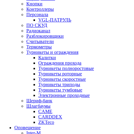
Кнопки
Контроллеры
Персонала
VGL-ПАТРУЛЬ
ПО СКУД
Радиоканал
Разблокировщики
Считыватели
Термометры
Турникеты и ограждения
Калитки
Ограждения прохода
Турникеты полноростовые
Турникеты роторные
Турникеты скоростные
Турникеты триподы
Турникеты тумбовые
Электронные проходные
Шериф-банк
Шлагбаумы
CAME
CARDDEX
ZKTeco
Оповещение
Inter-M