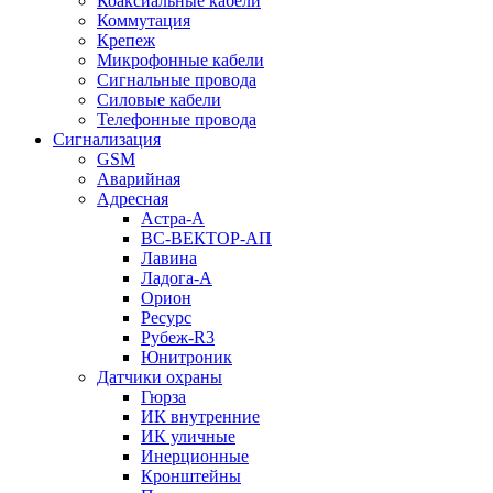
Коаксиальные кабели
Коммутация
Крепеж
Микрофонные кабели
Сигнальные провода
Силовые кабели
Телефонные провода
Сигнализация
GSM
Аварийная
Адресная
Астра-А
ВС-ВЕКТОР-АП
Лавина
Ладога-А
Орион
Ресурс
Рубеж-R3
Юнитроник
Датчики охраны
Гюрза
ИК внутренние
ИК уличные
Инерционные
Кронштейны