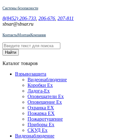
Системы безопасности
8(8452) 206-733
,
206-676
,
207-811
sbsar@sbsar.ru
Контакты
Монтаж
Компания
Каталог товаров
Взрывозащита
Видеонаблюдение
Коробки Ex
Ладога-Ex
Оповещатели Ex
Оповещение Ex
Охранка EX
Пожарка EX
Пожаротушение
Приборы Ex
СКУД Ex
Видеонаблюдение