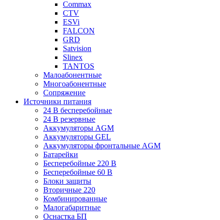
Commax
CTV
ESVi
FALCON
GRD
Satvision
Slinex
TANTOS
Малоабонентные
Многоабонентные
Сопряжение
Источники питания
24 В бесперебойные
24 В резервные
Аккумуляторы AGM
Аккумуляторы GEL
Аккумуляторы фронтальные AGM
Батарейки
Бесперебойные 220 В
Бесперебойные 60 В
Блоки защиты
Вторичные 220
Комбинированные
Малогабаритные
Оснастка БП