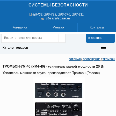
СИСТЕМЫ БЕЗОПАСНОСТИ
,
,
8(8452) 206-733
206-676
207-811
sbsar@sbsar.ru
Компания
Монтаж
Контакты
в корзине
Каталог товаров
ГЛАВНАЯ
/
ОПОВЕЩЕНИЕ
/
ТРОМБОН
ТРОМБОН-УМ-40 (УМ4-40) - усилитель малой мощности 20 Вт
Усилитель мощности звука, производителя Тромбон (Россия)