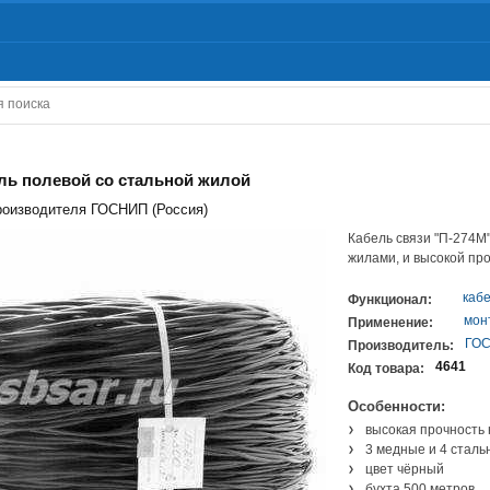
ель полевой со стальной жилой
роизводителя ГОСНИП (Россия)
Кабель связи "П-274М
жилами, и высокой пр
каб
Функционал:
мон
Применение:
ГО
Производитель:
4641
Код товара:
Особенности:
высокая прочность
3 медные и 4 стал
цвет чёрный
бухта 500 метров