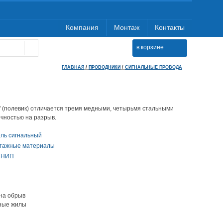
Компания
Монтаж
Контакты
в корзине
ГЛАВНАЯ
/
ПРОВОДНИКИ
/
СИГНАЛЬНЫЕ ПРОВОДА
" (полевик) отличается тремя медными, четырьмя стальными
очностью на разрыв.
ель сигнальный
тажные материалы
СНИП
 на обрыв
ьные жилы