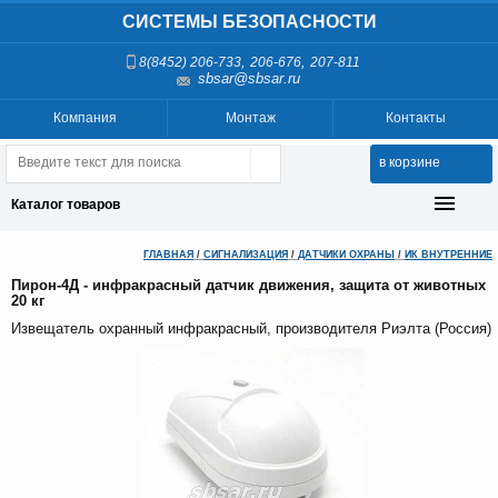
СИСТЕМЫ БЕЗОПАСНОСТИ
,
,
8(8452) 206-733
206-676
207-811
sbsar@sbsar.ru
Компания
Монтаж
Контакты
в корзине
Каталог товаров
ГЛАВНАЯ
/
СИГНАЛИЗАЦИЯ
/
ДАТЧИКИ ОХРАНЫ
/
ИК ВНУТРЕННИЕ
Пирон-4Д - инфракрасный датчик движения, защита от животных
20 кг
Извещатель охранный инфракрасный, производителя Риэлта (Россия)