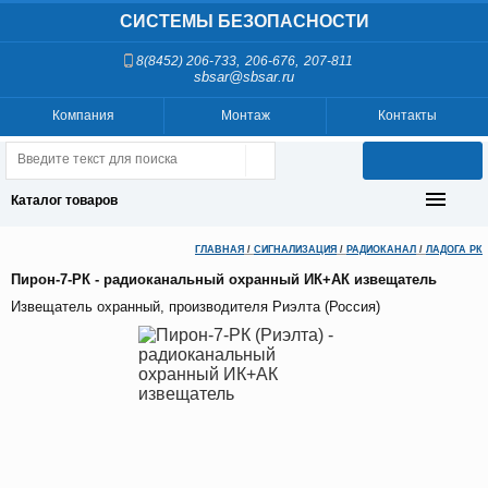
СИСТЕМЫ БЕЗОПАСНОСТИ
,
,
8(8452) 206-733
206-676
207-811
sbsar@sbsar.ru
Компания
Монтаж
Контакты
Каталог товаров
ГЛАВНАЯ
/
СИГНАЛИЗАЦИЯ
/
РАДИОКАНАЛ
/
ЛАДОГА РК
Пирон-7-РК - радиоканальный охранный ИК+АК извещатель
Извещатель охранный, производителя Риэлта (Россия)