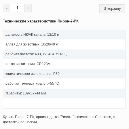
-
+
Технические характеристики Пирон-7-РК
дальность ИК/АК канала: 12/10 м
аллея для животных: 10/20/40 кг
рабочая частота: 433,05...434,79 мГц
источник питания: СR123A
климатическое исполнение: IP30
рабочая температура: 0...+55 °C
габариты: 109х57х44 мм
:
Купить Пирон-7-РК, производства "Риэлта", возможно в Саратове, с
доставкой по России