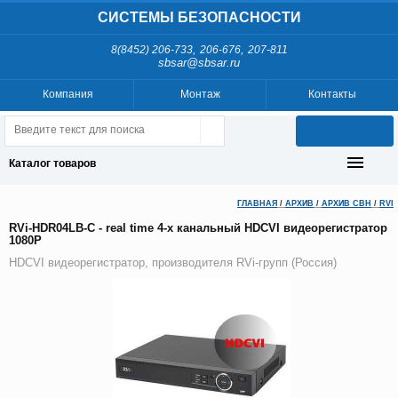
СИСТЕМЫ БЕЗОПАСНОСТИ
,
,
8(8452) 206-733
206-676
207-811
sbsar@sbsar.ru
Компания
Монтаж
Контакты
Каталог товаров
ГЛАВНАЯ
/
АРХИВ
/
АРХИВ СВН
/
RVI
RVi-HDR04LB-C - real time 4-х канальный HDCVI видеорегистратор
1080P
HDCVI видеорегистратор, производителя RVi-групп (Россия)