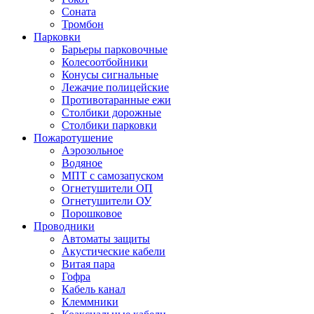
Соната
Тромбон
Парковки
Барьеры парковочные
Колесоотбойники
Конусы сигнальные
Лежачие полицейские
Противотаранные ежи
Столбики дорожные
Столбики парковки
Пожаротушение
Аэрозольное
Водяное
МПТ с самозапуском
Огнетушители ОП
Огнетушители ОУ
Порошковое
Проводники
Автоматы защиты
Акустические кабели
Витая пара
Гофра
Кабель канал
Клеммники