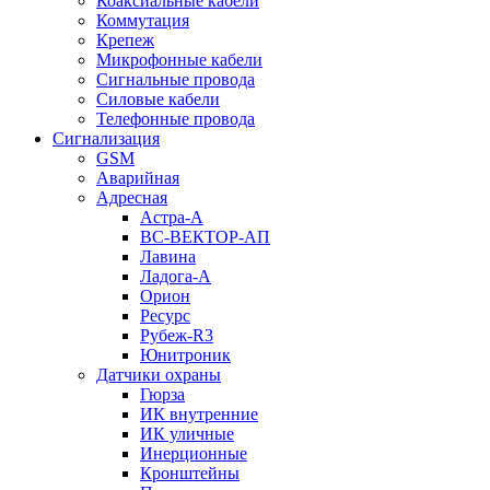
Коаксиальные кабели
Коммутация
Крепеж
Микрофонные кабели
Сигнальные провода
Силовые кабели
Телефонные провода
Сигнализация
GSM
Аварийная
Адресная
Астра-А
ВС-ВЕКТОР-АП
Лавина
Ладога-А
Орион
Ресурс
Рубеж-R3
Юнитроник
Датчики охраны
Гюрза
ИК внутренние
ИК уличные
Инерционные
Кронштейны