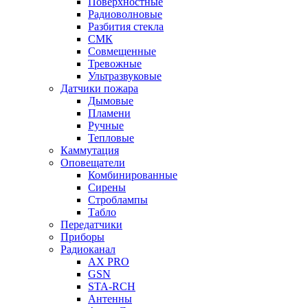
Поверхностные
Радиоволновые
Разбития стекла
СМК
Совмещенные
Тревожные
Ультразвуковые
Датчики пожара
Дымовые
Пламени
Ручные
Тепловые
Каммутация
Оповещатели
Комбинированные
Сирены
Строблампы
Табло
Передатчики
Приборы
Радиоканал
AX PRO
GSN
STA-RCH
Антенны