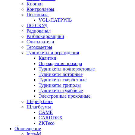
Кнопки
Контроллеры
Персонала
VGL-ПАТРУЛЬ
ПО СКУД
Радиоканал
Разблокировщики
Считыватели
Термометры
Турникеты и ограждения
Калитки
Ограждения прохода
Турникеты полноростовые
Турникеты роторные
Турникеты скоростные
Турникеты триподы
Турникеты тумбовые
Электронные проходные
Шериф-банк
Шлагбаумы
CAME
CARDDEX
ZKTeco
Оповещение
Inter-M