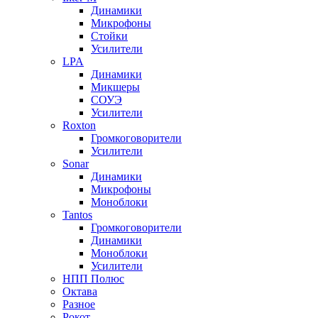
Динамики
Микрофоны
Стойки
Усилители
LPA
Динамики
Микшеры
СОУЭ
Усилители
Roxton
Громкоговорители
Усилители
Sonar
Динамики
Микрофоны
Моноблоки
Tantos
Громкоговорители
Динамики
Моноблоки
Усилители
НПП Полюс
Октава
Разное
Рокот