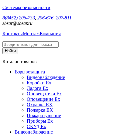
Системы безопасности
8(8452) 206-733
,
206-676
,
207-811
sbsar@sbsar.ru
Контакты
Монтаж
Компания
Каталог товаров
Взрывозащита
Видеонаблюдение
Коробки Ex
Ладога-Ex
Оповещатели Ex
Оповещение Ex
Охранка EX
Пожарка EX
Пожаротушение
Приборы Ex
СКУД Ex
Видеонаблюдение