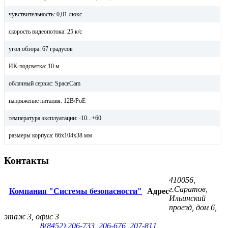
чувствительность: 0,01 люкс
скорость видеопотока: 25 к/с
угол обзора: 67 градусов
ИК-подсветка: 10 м
облачный сервис: SpaceCam
напряжение питания: 12В/PoE
температура эксплуатации: -10...+60
размеры корпуса: 66х104х38 мм
Контакты
410056,
г.Саратов,
Компания "Системы безопасности"
Адрес
Ильинский
проезд, дом 6,
этаж 3, офис 3
8(8452) 206-733
,
206-676
,
207-811