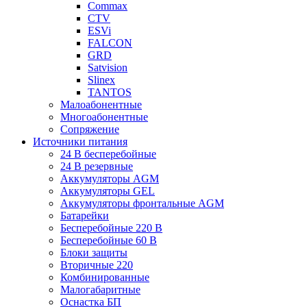
Commax
CTV
ESVi
FALCON
GRD
Satvision
Slinex
TANTOS
Малоабонентные
Многоабонентные
Сопряжение
Источники питания
24 В бесперебойные
24 В резервные
Аккумуляторы AGM
Аккумуляторы GEL
Аккумуляторы фронтальные AGM
Батарейки
Бесперебойные 220 В
Бесперебойные 60 В
Блоки защиты
Вторичные 220
Комбинированные
Малогабаритные
Оснастка БП