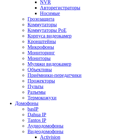
NVR
Авторегистраторы
Носимые
Грозозащита
Коммутаторы
Коммутаторы PoE
Корпуса видеокамер
Кронштейны
Микрофоны
Мониторинг
Мониторы
Муляжи видеокамер
Объективы
Приёмники-передатчики
Прожекторы
Пульты
Разъемы
Термокожухи
Домофоны
basIP
Dahua IP
Tantos IP
Аудиодомофоны
Видеодомофоны
Activision