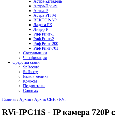
Астра-Zитадель
Астра-Прайм
Астра-Р
Астра-РИ-М
ВЕКТОР-АР
Ладога РК
Лидер-Р
Риф Ринг-1
Риф Ринг-2
Риф Ринг-200
Риф Ринг-701
Светильники
Часофикация
Средства связи
SpRecord
Stelberry
Вызов медика
Комком
Подавители
Сommax
Главная
/
Архив
/
Архив СВН
/
RVi
RVi-IPC11S - IP камера 720P с