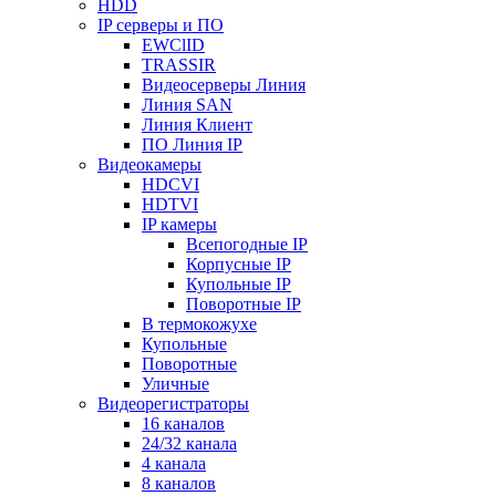
HDD
IP серверы и ПО
EWClID
TRASSIR
Видеосерверы Линия
Линия SAN
Линия Клиент
ПО Линия IP
Видеокамеры
HDCVI
HDTVI
IP камеры
Всепогодные IP
Корпусные IP
Купольные IP
Поворотные IP
В термокожухе
Купольные
Поворотные
Уличные
Видеорегистраторы
16 каналов
24/32 канала
4 канала
8 каналов