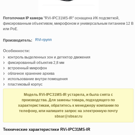
Потолочная IP камера
"RVi-IPC31MS-IR" оснащена ИК подсветкой,
фиксированным объективом, микрофоном и универсальным питанием 12 В
или PoE.
RVi-групп
Производитель:
Особенности:
контроль выделенных зон и детектор движения
фиксированный объектив 2,8 мм
встроенный микрофон
облачное хранение архива
использование внутри помещения
пластиковый корпус
Модель RVi-IPC31MS-IR устарела, и была снята с
производства. Для замены товара, подходящего по
характеристикам, обратитесь к менеджеру компании по
телефону, или напишите запрос на электронную почту
sbsar@sbsar.ru
Технические характеристики RVi-IPC31MS-IR