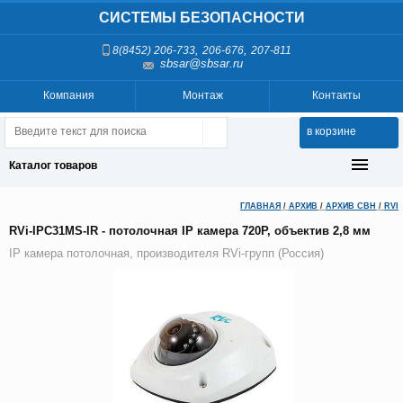
СИСТЕМЫ БЕЗОПАСНОСТИ
,
,
8(8452) 206-733
206-676
207-811
sbsar@sbsar.ru
Компания
Монтаж
Контакты
в корзине
Каталог товаров
ГЛАВНАЯ
/
АРХИВ
/
АРХИВ СВН
/
RVI
RVi-IPC31MS-IR - потолочная IP камера 720P, объектив 2,8 мм
IP камера потолочная, производителя RVi-групп (Россия)