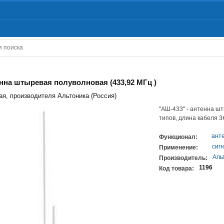
енна штыревая полуволновая (433,92 МГц )
я, производителя Альтоника (Россия)
"АШ-433" - антенна ш
типов, длина кабеля 
ант
Функционал:
сиг
Применение:
Аль
Производитель:
1196
Код товара: