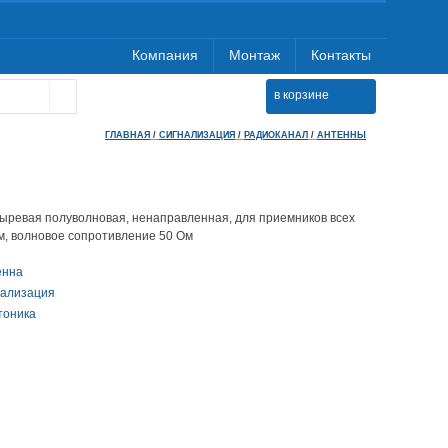
Компания
Монтаж
Контакты
в корзине
ГЛАВНАЯ
/
СИГНАЛИЗАЦИЯ
/
РАДИОКАНАЛ
/
АНТЕННЫ
тыревая полуволновая, ненаправленная, для приемников всех
3м, волновое сопротивление 50 Ом
енна
нализация
тоника