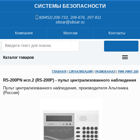
СИСТЕМЫ БЕЗОПАСНОСТИ
,
,
8(8452) 206-733
206-676
207-811
sbsar@sbsar.ru
Компания
Монтаж
Контакты
Каталог товаров
ГЛАВНАЯ
/
СИГНАЛИЗАЦИЯ
/
РАДИОКАНАЛ
/
РИФ РИНГ-200
RS-200PN исп.2 (RS-200P) - пульт централизованного наблюдения
Пульт централизованного наблюдения, производителя Альтоника
(Россия)