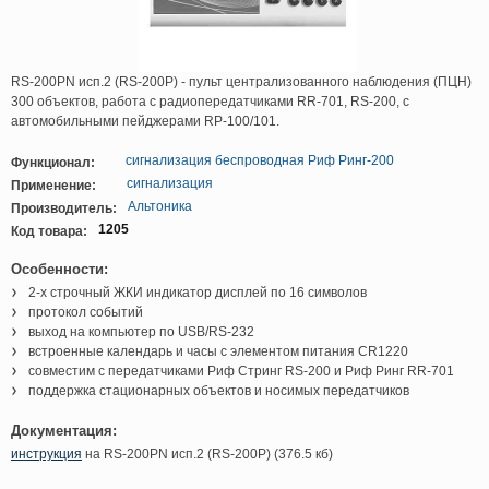
RS-200PN исп.2 (RS-200P) - пульт централизованного наблюдения (ПЦН)
300 объектов, работа с радиопередатчиками RR-701, RS-200, с
автомобильными пейджерами RP-100/101.
сигнализация беспроводная Риф Ринг-200
Функционал:
сигнализация
Применение:
Альтоника
Производитель:
1205
Код товара:
Особенности:
2-х строчный ЖКИ индикатор дисплей по 16 символов
протокол событий
выход на компьютер по USB/RS-232
встроенные календарь и часы с элементом питания CR1220
совместим с передатчиками Риф Стринг RS-200 и Риф Ринг RR-701
поддержка стационарных объектов и носимых передатчиков
Документация:
инструкция
на RS-200PN исп.2 (RS-200P) (376.5 кб)