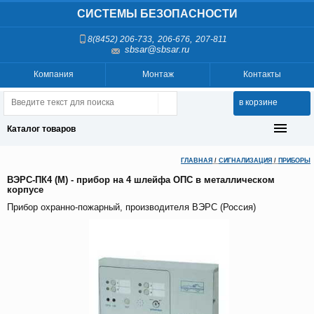
СИСТЕМЫ БЕЗОПАСНОСТИ
,
,
8(8452) 206-733
206-676
207-811
sbsar@sbsar.ru
Компания
Монтаж
Контакты
в корзине
Каталог товаров
ГЛАВНАЯ
/
СИГНАЛИЗАЦИЯ
/
ПРИБОРЫ
ВЭРС-ПК4 (М) - прибор на 4 шлейфа ОПС в металлическом
корпусе
Прибор охранно-пожарный, производителя ВЭРС (Россия)