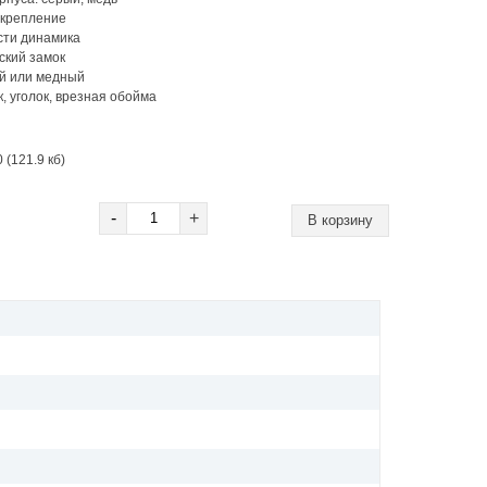
 крепление
сти динамика
ский замок
ый или медный
, уголок, врезная обойма
 (121.9 кб)
-
+