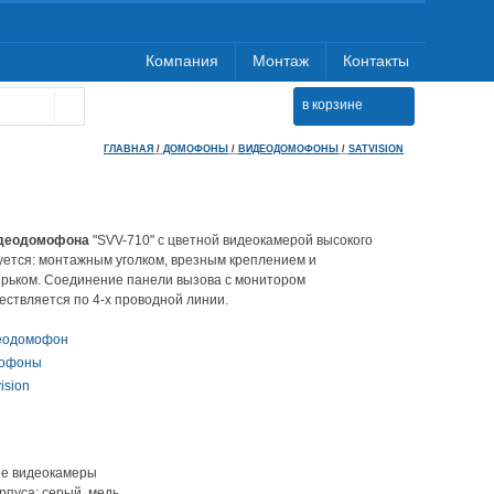
Компания
Монтаж
Контакты
в корзине
ГЛАВНАЯ
/
ДОМОФОНЫ
/
ВИДЕОДОМОФОНЫ
/
SATVISION
идеодомофона
"SVV-710" с цветной видеокамерой высокого
ется: монтажным уголком, врезным креплением и
рьком. Соединение панели вызова с монитором
ствляется по 4-х проводной линии.
еодомофон
офоны
ision
ие видеокамеры
рпуса: серый, медь