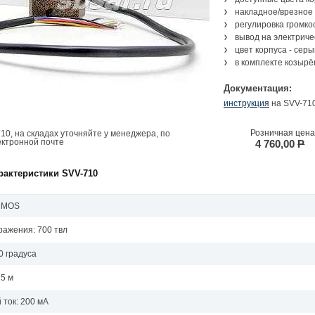
накладное/врезное
регулировка громко
вывод на электриче
цвет корпуса - сер
в комплекте козырёк
Документация:
инструкция
на SVV-710
Розничная цена
10, на складах уточняйте у менеджера, по
ектронной почте
4 760,00
P
рактеристики SVV-710
 CMOS
ражения: 700 твл
0 градуса
 5 м
ток: 200 мА