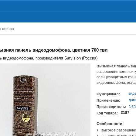
зывная панель видеодомофона, цветная 700 твл
 видеодомофона, производителя Satvision (Россия)
Вызывная панель в
разрешения комплекту
солнцезащитным козы
видеодомофона, осуще
вид
Функционал:
дом
Применение:
Satv
Производитель:
3187
Код товара:
Особенности:
высокое разрешен
доступные цвета ко