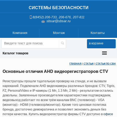
СИСТЕМЫ БЕЗОПАСНОСТИ
,
,
8(8452) 206-733
206-676
207-811
sbsar@sbsar.ru
Компания
Монтаж
Контакты
в корзине
Каталог товаров
ГЛАВНАЯ
/
СТАТЬИ
/
СТАТЬИ ПО СВН
Основные отличия AHD видеорегистраторов CTV
Регистраторы прошли тщательную проверку на стенде, и не вызвали
нареканий. Подключали AHD видеокамеры различных брендов: CTV, Tigris,
FZ, PersonalVideo и IP-камеры (1 Мп, 1.3 Мп, 2 Мп) - результатом остались
довольны. Заявленные производителем характеристики подтверждаем,
видеовыход работает по всем трём каналам BNC (телевизор) - VGA
(монитор) - HDMI (телевизор/монитор). Кроме того ценовая политика
бренда, достаточно демократична и позволяет экономить деньги без
потери качества. Купить видеорегистратор фирмы CTV доступно в
офисе