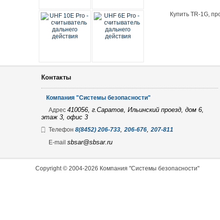
Радиоканал
Телефонные провода
Разбития стекла
GSN
Часофикация
Купить TR-1G, пр
Разблокировщики
СМК
STA-RCH
Считыватели
Совмещенные
Антенны
Термометры
Тревожные
Астра-Zитадель
Контакты
Турникеты и ограждения
Ультразвуковые
Астра-Прайм
Компания "Системы безопасности"
Калитки
Шериф-банк
Астра-Р
410056, г.Саратов, Ильинский проезд, дом 6,
Адрес
этаж 3, офис 3
Ограждения прохода
Шлагбаумы
Астра-РИ-М
,
,
Телефон
8(8452) 206-733
206-676
207-811
Турникеты полноростовые
CAME
ВЕКТОР-АР
sbsar@sbsar.ru
E-mail
Турникеты роторные
CARDDEX
Ладога РК
Copyright © 2004-2026 Компания "Системы безопасности"
Турникеты скоростные
ZKTeco
Лидер-Р
Турникеты триподы
Риф Ринг-1
Турникеты тумбовые
Риф Ринг-2