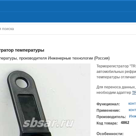
стратор температуры
пературы, производителя Инженерные технологии (Россия)
Терморегистратор "TR
автомобильных рефриж
температуры отличает
Для переноса данных,
необходим адаптер
T
кон
Функционал:
кон
Применение:
Инж
Производитель:
4862
Код товара:
Особенности: