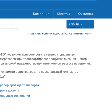
Компания
Монтаж
Контакты
в корзине
503 Service
Temporarily
ГЛАВНАЯ
/
КОНТРОЛЬ ДОСТУПА
/
АВТОТРАНСПОРТА
Unavailable
nginx-
reuseport/1.21.1
-1G" позволяет контролировать температуру, внутри
ераторов, при транспортировке продуктов питания. Логгер
ся высокой надежностью при миллионном ресурсе измерений.
 из памяти регистратора, на персональный компьютер
RKP
.
тролёр проезда транспорта
троль доступа
енерные технологии