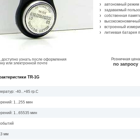
автономный режим 
задаваемый пользо
собственная память
высокоэкономичный
встроенный измери
литиевая батарея 
Розничная цена
, доступно узнать после оформления
ону или электронной почте
по запросу
рактеристики TR-1G
ратур: -40...+85 гр.C
рений: 1...255 мин
рений: 1...65535 мин
событий
,3 мм