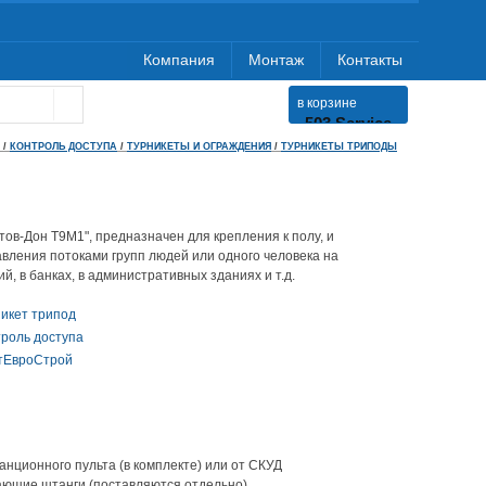
Компания
Монтаж
Контакты
в корзине
503 Service
Temporarily
/
КОНТРОЛЬ ДОСТУПА
/
ТУРНИКЕТЫ И ОГРАЖДЕНИЯ
/
ТУРНИКЕТЫ ТРИПОДЫ
Unavailable
nginx-
reuseport/1.21.1
стов-Дон Т9М1", предназначен для крепления к полу, и
авления потоками групп людей или одного человека на
, в банках, в административных зданиях и т.д.
никет трипод
троль доступа
тЕвроСтрой
анционного пульта (в комплекте) или от СКУД
ющие штанги (поставляются отдельно)