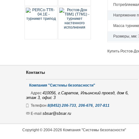
Потребляемая 
Радиоканал
Телефонные провода
Разбития стекла
GSN
Часофикация
Напряжение пи
Разблокировщики
СМК
STA-RCH
Масса турникет
Считыватели
Совмещенные
Антенны
Размеры, мм:
Термометры
Тревожные
Астра-Zитадель
Купить Ростов-До
Турникеты и ограждения
Ультразвуковые
Астра-Прайм
Калитки
Шериф-банк
Астра-Р
Контакты
Ограждения прохода
Шлагбаумы
Астра-РИ-М
Компания "Системы безопасности"
Турникеты полноростовые
CAME
ВЕКТОР-АР
410056, г.Саратов, Ильинский проезд, дом 6,
Адрес
этаж 3, офис 3
Турникеты роторные
CARDDEX
Ладога РК
,
,
Телефон
8(8452) 206-733
206-676
207-811
Турникеты скоростные
ZKTeco
Лидер-Р
sbsar@sbsar.ru
E-mail
Турникеты триподы
Риф Ринг-1
Copyright © 2004-2026 Компания "Системы безопасности"
Турникеты тумбовые
Риф Ринг-2