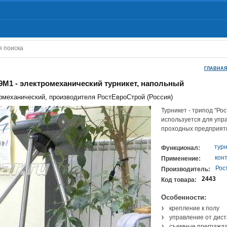
ГЛАВНАЯ
9М1 - электромеханический турникет, напольный
омеханический, производителя РостЕвроСтрой (Россия)
Турникет - трипод "Ро
используется для упр
проходных предприятий
тур
Функционал:
кон
Применение:
Рос
Производитель:
2443
Код товара:
Особенности:
крепление к полу
управление от дист
съемные прегражда