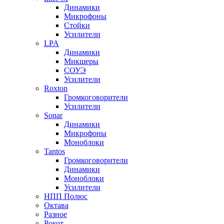
Динамики
Микрофоны
Стойки
Усилители
LPA
Динамики
Микшеры
СОУЭ
Усилители
Roxton
Громкоговорители
Усилители
Sonar
Динамики
Микрофоны
Моноблоки
Tantos
Громкоговорители
Динамики
Моноблоки
Усилители
НПП Полюс
Октава
Разное
Рокот