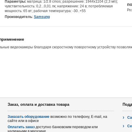
Параметры:
матрица: 1/2.8 cmos; разрешение: 1944х1104 (2,3 мп);
по
чувствительность: 0,2...0,01 лк; напряжение: 24 в; потребляемая
Ро
мощность: 65 вт; рабочая температура: -30..+55
Производитель
:
Samsung
 применение
ьные видеокамеры благодаря скоростному поворотному устройству позволяю
Заказ, оплата и доставка товара
Подд
Заказать оборудование
возможно по телефону, E-mail, на
Са
сайте или в офисе
Се
Оплатить заказ
доступно банковским переводом или
наличными в магазине