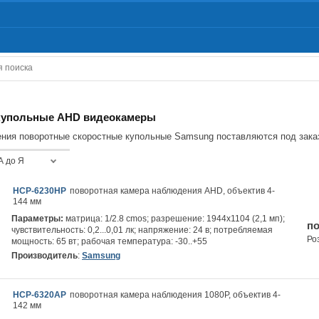
купольные AHD видеокамеры
ия поворотные скоростные купольные Samsung поставляются под заказ.
А до Я
HCP-6230HP
поворотная камера наблюдения AHD, объектив 4-
144 мм
Параметры:
матрица: 1/2.8 cmos; разрешение: 1944х1104 (2,1 мп);
по
чувствительность: 0,2...0,01 лк; напряжение: 24 в; потребляемая
Ро
мощность: 65 вт; рабочая температура: -30..+55
Производитель
:
Samsung
HCP-6320AP
поворотная камера наблюдения 1080P, объектив 4-
142 мм