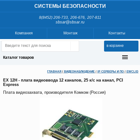
СИСТЕМЫ БЕЗОПАСНОСТИ
,
,
8(8452) 206-733
206-676
207-811
sbsar@sbsar.ru
Компания
Монтаж
Контакты
в корзине
Каталог товаров
ГЛАВНАЯ
/
ВИДЕОНАБЛЮДЕНИЕ
/
IP СЕРВЕРЫ И ПО
/
EWCLID
EX 12H - плата видеоввода 12 каналов, 25 к/с на канал, PCI
Express
Плата видеозахвата, производителя Комком (Россия)