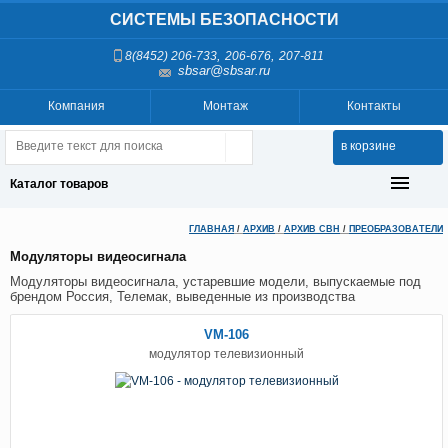
СИСТЕМЫ БЕЗОПАСНОСТИ
,
,
8(8452) 206-733
206-676
207-811
sbsar@sbsar.ru
Компания
Монтаж
Контакты
в корзине
Каталог товаров
ГЛАВНАЯ
/
АРХИВ
/
АРХИВ СВН
/
ПРЕОБРАЗОВАТЕЛИ
Модуляторы видеосигнала
Модуляторы видеосигнала, устаревшие модели, выпускаемые под
брендом Россия, Телемак, выведенные из производства
VM-106
модулятор телевизионный