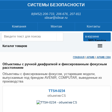
СИСТЕМЫ БЕЗОПАСНОСТИ
,
,
8(8452) 206-733
206-676
207-811
sbsar@sbsar.ru
Компания
Монтаж
Контакты
в корзине
503 Service
Temporarily
Каталог товаров
Unavailable
ГЛАВНАЯ
/
АРХИВ
/
АРХИВ СВН
nginx-
reuseport/1.21.1
Объективы с ручной диафрагмой и фиксированным фокусным
расстоянием
Объективы с фиксированным фокусом, устаревшие модели,
выпускаемые под брендом AVENIR, COMPUTAR, выведенные из
производства
TTSH-0234
объектив CS