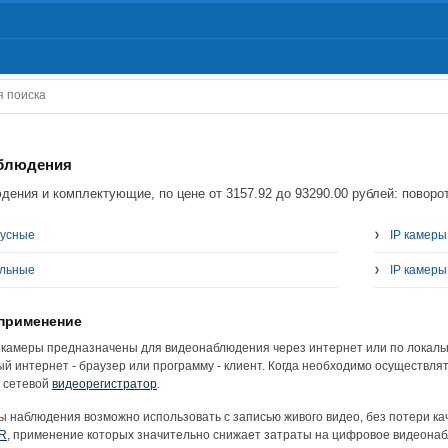
аблюдения
дения и комплектующие, по цене от 3157.92 до 93290.00 рублей: поворо
пусные
IP камер
ольные
IP камер
 применение
камеры предназначены для видеонаблюдения через интернет или по локальн
й интернет - браузер или программу - клиент. Когда необходимо осуществля
 сетевой
видеорегистратор
.
ы наблюдения возможно использовать с записью живого видео, без потери ка
R
, применение которых значительно снижает затраты на цифровое видеонабл