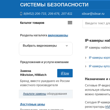
СИСТЕМЫ БЕЗОПАСНОСТИ
,
,
sbsar@sbsar.ru
8(8452) 206-733
206-676
207-811
Каталог товаров
Разделы каталога
видеокамеры
IP-камеры н
Выбрать видеокамеры
IP камеры наблю
IP камеры кор
Предложения и услуги компании
IP камеры куп
Замена
iFlow
Hikvision, HiWatch
Назначение и
Бренд, вместо ушедшего из России
известного производителя
Сетевые IP-видео
используя обычны
Аналоги замены
оборудования
можно применить
Сегодня IP-камер
Доступные цены
регистраторы
HV