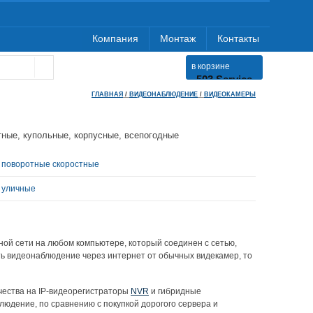
Компания
Монтаж
Контакты
в корзине
503 Service
Temporarily
ГЛАВНАЯ
/
ВИДЕОНАБЛЮДЕНИЕ
/
ВИДЕОКАМЕРЫ
Unavailable
тные, купольные, корпусные, всепогодные
nginx-
reuseport/1.21.1
ы поворотные скоростные
ы уличные
ой сети на любом компьютере, который соединен с сетью,
ть видеонаблюдение через интернет от обычных видекамер, то
чества на IP-видеорегистраторы
NVR
и гибридные
юдение, по сравнению с покупкой дорогого сервера и