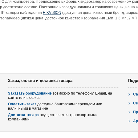
ПО для компьютера. Предложение цифровых видеокамер на современном рынк
 достаточно сложно. Постоянно исследуя новинки и сравнивая цены, наша к
о IP-камеры наблюдения
HIKVISION
(доступная цена, известный бренд, широка
sonalVideo (низкая цена, достойное качество изображения 1Мп, 1.3 Мп, 2 М
Заказ, оплата и доставка товара
Подд
Заказать оборудование
возможно по телефону, E-mail, на
Са
сайте или в офисе
Се
Оплатить заказ
доступно банковским переводом или
наличными в магазине
Пр
Доставка товара
осуществляется транспортными
компаниями
Ар