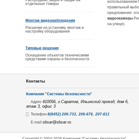
Распродажи, акции и скидки на
использованием 
отдельные товары
правильный выбор
предложения: эт
видеокамеры
Per
Монтаж видеонаблюдения
на улице).
Расценки на установку, монтаж и
настройку оборудования
Типовые решения
Оснащение объектов техническими
средствами охраны и безопасности
Контакты
Компания "Системы безопасности"
410056, г.Саратов, Ильинский проезд, дом 6,
Адрес
этаж 3, офис 3
,
,
Телефон
8(8452) 206-733
206-676
207-811
sbsar@sbsar.ru
E-mail
Copyright © 2004-2026 Компания "Системы безопасности"