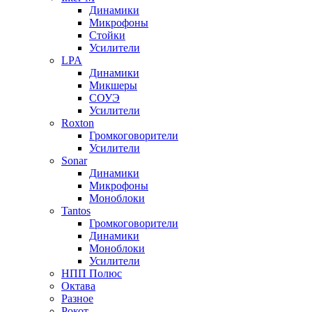
Динамики
Микрофоны
Стойки
Усилители
LPA
Динамики
Микшеры
СОУЭ
Усилители
Roxton
Громкоговорители
Усилители
Sonar
Динамики
Микрофоны
Моноблоки
Tantos
Громкоговорители
Динамики
Моноблоки
Усилители
НПП Полюс
Октава
Разное
Рокот