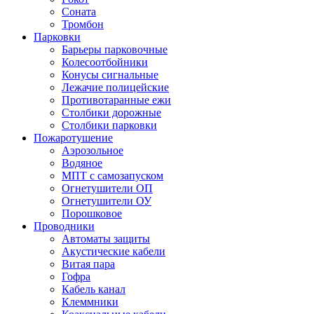
Соната
Тромбон
Парковки
Барьеры парковочные
Колесоотбойники
Конусы сигнальные
Лежачие полицейские
Противотаранные ежи
Столбики дорожные
Столбики парковки
Пожаротушение
Аэрозольное
Водяное
МПТ с самозапуском
Огнетушители ОП
Огнетушители ОУ
Порошковое
Проводники
Автоматы защиты
Акустические кабели
Витая пара
Гофра
Кабель канал
Клеммники