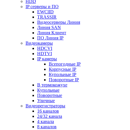
HDD
IP серверы и ПО
EWClID
TRASSIR
Видеосерверы Линия
Линия SAN
Линия Клиент
ПО Линия IP
Видеокамеры
HDCVI
HDTVI
IP камеры
Всепогодные IP
Корпусные IP
Купольные IP
Поворотные IP
В термокожухе
Купольные
Поворотные
Уличные
Видеорегистраторы
16 каналов
24/32 канала
4 канала
8 каналов