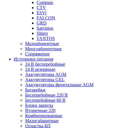
Commax
CTV
ESVi
FALCON
GRD
Satvision
Slinex
TANTOS
Малоабонентные
Многоабонентные
Сопряжение
Источники питания
24 В бесперебойные
24 В резервные
Аккумуляторы AGM
Аккумуляторы GEL
Аккумуляторы фронтальные AGM
Батарейки
Бесперебойные 220 В
Бесперебойные 60 В
Блоки защиты
Вторичные 220
Комбинированные
Малогабаритные
Оснастка БП