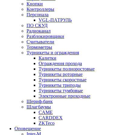
Кнопки
Контроллеры
Персонала
VGL-ПАТРУЛЬ
ПО СКУД
Радиоканал
Разблокировщики
Считыватели
Термометры
Турникеты и ограждения
Калитки
Ограждения прохода
Турникеты полноростовые
Турникеты роторные
Турникеты скоростные
Турникеты триподы
Турникеты тумбовые
Электронные проходные
Шериф-банк
Шлагбаумы
CAME
CARDDEX
ZKTeco
Оповещение
Inter-M