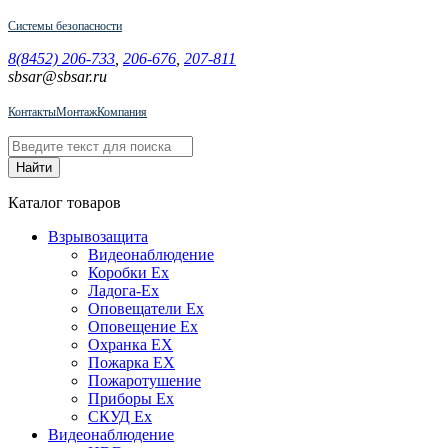
Системы безопасности
8(8452) 206-733
,
206-676
,
207-811
sbsar@sbsar.ru
Контакты
Монтаж
Компания
Каталог товаров
Взрывозащита
Видеонаблюдение
Коробки Ex
Ладога-Ex
Оповещатели Ex
Оповещение Ex
Охранка EX
Пожарка EX
Пожаротушение
Приборы Ex
СКУД Ex
Видеонаблюдение