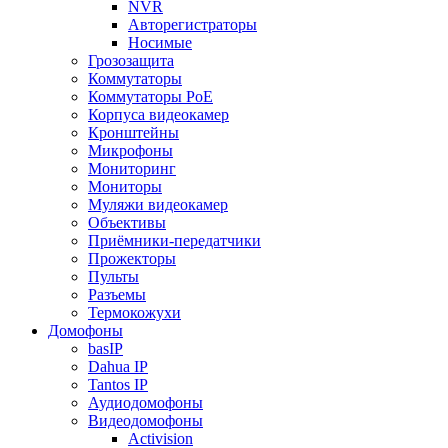
NVR
Авторегистраторы
Носимые
Грозозащита
Коммутаторы
Коммутаторы PoE
Корпуса видеокамер
Кронштейны
Микрофоны
Мониторинг
Мониторы
Муляжи видеокамер
Объективы
Приёмники-передатчики
Прожекторы
Пульты
Разъемы
Термокожухи
Домофоны
basIP
Dahua IP
Tantos IP
Аудиодомофоны
Видеодомофоны
Activision