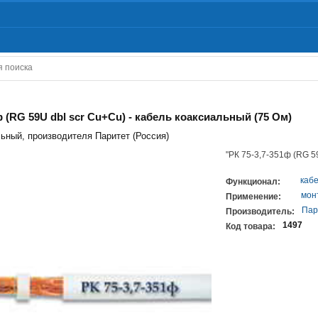
ф (RG 59U dbl scr Cu+Cu) - кабель коаксиальный (75 Ом)
ьный, производителя Паритет (Россия)
"РК 75-3,7-351ф (RG 5
каб
Функционал:
мон
Применение:
Пар
Производитель:
1497
Код товара: