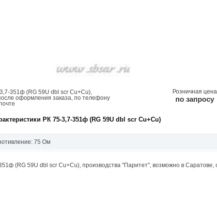
Розничная цена
3,7-351ф (RG 59U dbl scr Cu+Cu),
после оформления заказа, по телефону
по запросу
почте
актеристики РК 75-3,7-351ф (RG 59U dbl scr Cu+Cu)
ротивление: 75 Ом
-351ф (RG 59U dbl scr Cu+Cu), производства "Паритет", возможно в Саратове, 