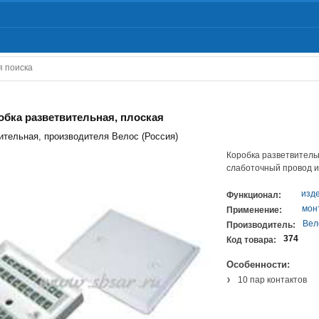
робка разветвительная, плоская
ительная, производителя Велос (Россия)
Коробка разветвитель
слаботочный провод и
изд
Функционал:
мон
Применение:
Вел
Производитель:
374
Код товара:
Особенности:
10 пар контактов