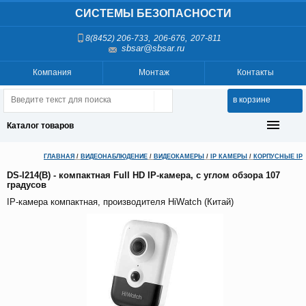
СИСТЕМЫ БЕЗОПАСНОСТИ
,
,
8(8452) 206-733
206-676
207-811
sbsar@sbsar.ru
Компания
Монтаж
Контакты
в корзине
Каталог товаров
ГЛАВНАЯ
/
ВИДЕОНАБЛЮДЕНИЕ
/
ВИДЕОКАМЕРЫ
/
IP КАМЕРЫ
/
КОРПУСНЫЕ IP
DS-I214(B) - компактная Full HD IP-камера, с углом обзора 107
градусов
IP-камера компактная, производителя HiWatch (Китай)