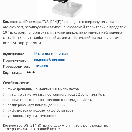
Компактная IP-камера
"DS-I214(B)" оснащается широкоугольным
объективом, реализующим захват наблюдаемой территории в пределах
107 градусов, по горизонтали. 2-х мегапиксельная камера наблюдения,
способна хранить собственный архив изображений, на встраиваемую
micro SD карту памяти.
IP камера корпусная
Функционал:
видеонаблюдение
Применение:
HiWatch
Производитель:
4434
Код товара:
Особенности:
фиксированный объектив 2,8 миллиметра
питание от источника постоянного тока 12 вольт или PoE
автоматическое переключение в режим день/ночь
поддержка карт памяти до 256 Гб
инфракрасная подсветка до 10 метров
установка внутри помещения
Количество DS-I214(B), на складах уточняйте у менеджера, по
телефону или электронной почте