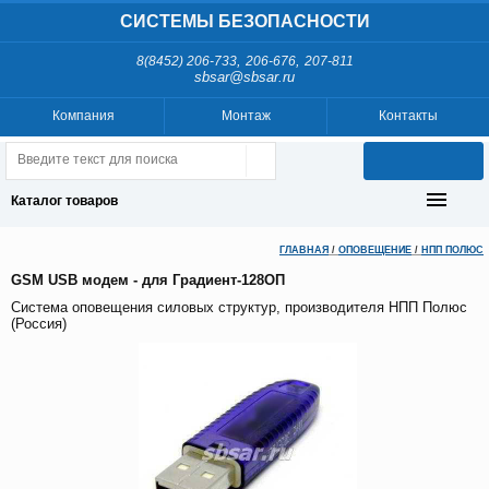
СИСТЕМЫ БЕЗОПАСНОСТИ
,
,
8(8452) 206-733
206-676
207-811
sbsar@sbsar.ru
Компания
Монтаж
Контакты
Каталог товаров
ГЛАВНАЯ
/
ОПОВЕЩЕНИЕ
/
НПП ПОЛЮС
GSM USB модем - для Градиент-128ОП
Система оповещения силовых структур, производителя НПП Полюс
(Россия)